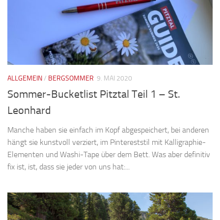
ALLGEMEIN
/
BERGSOMMER
9. MAI 2020
Sommer-Bucketlist Pitztal Teil 1 – St.
Leonhard
Manche haben sie einfach im Kopf abgespeichert, bei anderen
hängt sie kunstvoll verziert, im Pintereststil mit Kalligraphie-
Elementen und Washi-Tape über dem Bett. Was aber definitiv
fix ist, ist, dass sie jeder von uns hat:...