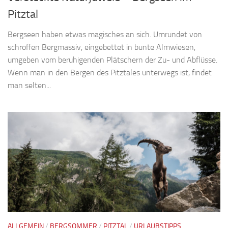
Pitztal
Bergseen haben etwas magisches an sich. Umrundet von
schroffen Bergmassiv, eingebettet in bunte Almwiesen,
umgeben vom beruhigenden Plätschern der Zu- und Abflüsse.
Wenn man in den Bergen des Pitztales unterwegs ist, findet
man selten...
ALLGEMEIN
/
BERGSOMMER
/
PITZTAL
/
URLAUBSTIPPS