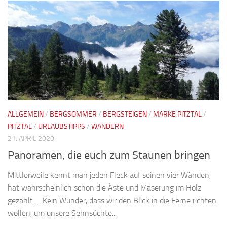
ALLGEMEIN
/
BERGSOMMER
/
BERGSTEIGEN
/
MARKE PITZTAL
/
PITZTAL
/
URLAUBSTIPPS
/
WANDERN
21. APRIL 2020
Panoramen, die euch zum Staunen bringen
Mittlerweile kennt man jeden Fleck auf seinen vier Wänden,
hat wahrscheinlich schon die Äste und Maserung im Holz
gezählt … Kein Wunder, dass wir den Blick in die Ferne richten
wollen, um unsere Sehnsüchte...