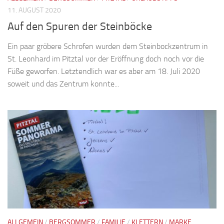
11. AUGUST 2020
Auf den Spuren der Steinböcke
Ein paar gröbere Schrofen wurden dem Steinbockzentrum in
St. Leonhard im Pitztal vor der Eröffnung doch noch vor die
Füße geworfen. Letztendlich war es aber am 18. Juli 2020
soweit und das Zentrum konnte...
ALLGEMEIN
/
BERGSOMMER
/
FAMILIE
/
KLETTERN
/
MARKE