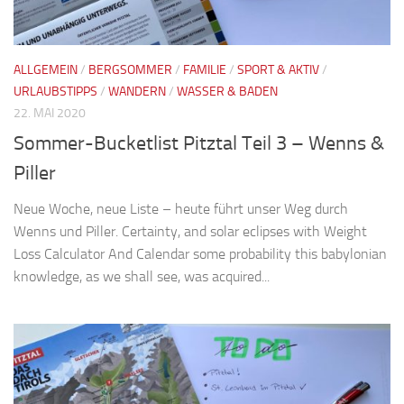
ALLGEMEIN
/
BERGSOMMER
/
FAMILIE
/
SPORT & AKTIV
/
URLAUBSTIPPS
/
WANDERN
/
WASSER & BADEN
22. MAI 2020
Sommer-Bucketlist Pitztal Teil 3 – Wenns &
Piller
Neue Woche, neue Liste – heute führt unser Weg durch
Wenns und Piller. Certainty, and solar eclipses with Weight
Loss Calculator And Calendar some probability this babylonian
knowledge, as we shall see, was acquired...