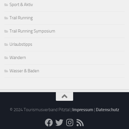
Sport & Aktiv
Trail Running
Trail Running Symposium
Urlaubstipps
Wandern
Wasser & Baden
© 2024 Tourismusverband Pitztal |
Impressum
|
Datenschutz