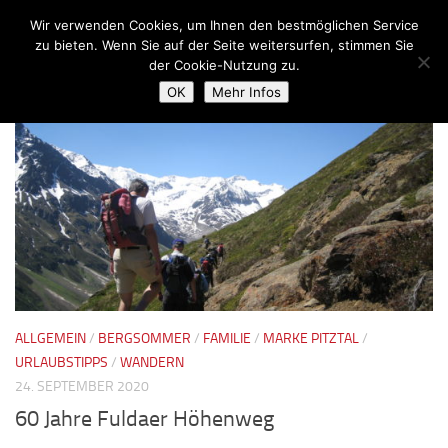
Wir verwenden Cookies, um Ihnen den bestmöglichen Service
Zum Inhalt springen
zu bieten. Wenn Sie auf der Seite weitersurfen, stimmen Sie
der Cookie-Nutzung zu.
KATEGORIE:
BERGSOMMER
OK
Mehr Infos
ALLGEMEIN
/
BERGSOMMER
/
FAMILIE
/
MARKE PITZTAL
/
URLAUBSTIPPS
/
WANDERN
24. SEPTEMBER 2020
60 Jahre Fuldaer Höhenweg