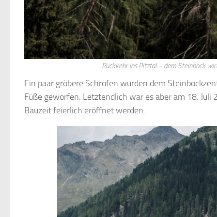
Rückkehr ins Pitztal – dem Steinbock wi
Ein paar gröbere Schrofen wurden dem Steinbockzentr
Füße geworfen. Letztendlich war es aber am 18. Jul
Bauzeit feierlich eröffnet werden.