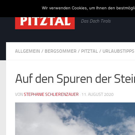
Wir verwenden Cookies, um Ihnen den bestmöglic
Zum Inhalt springen
Das Dach Tirols
ALLGEMEIN
/
BERGSOMMER
/
PITZTAL
/
URLAUBSTIPPS
Auf den Spuren der Ste
VON
STEPHANIE SCHLIERENZAUER
·
11. AUGUST 2020