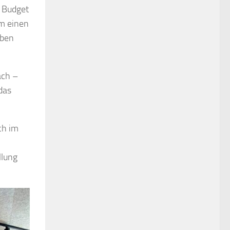
m Budget
um einen
eben
ach –
das
ch im
llung