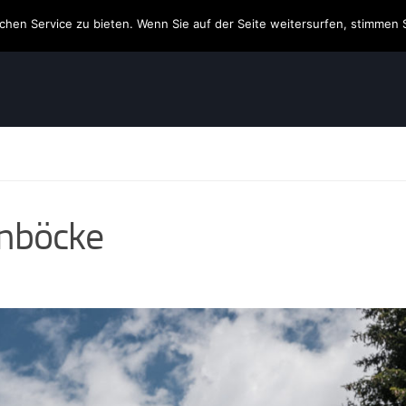
hen Service zu bieten. Wenn Sie auf der Seite weitersurfen, stimmen 
inböcke