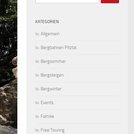
nach:
KATEGORIEN
Allgemein
Bergbahnen Pitztal
Bergsommer
Bergsteigen
Bergwinter
Events
Familie
Free Touring