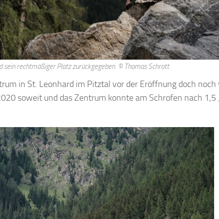
rd sein rechtmäßiger Platz zurückgegeben. © Thomas Schrott
um in St. Leonhard im Pitztal vor der Eröffnung doch noch 
i 2020 soweit und das Zentrum konnte am Schrofen nach 1,5 