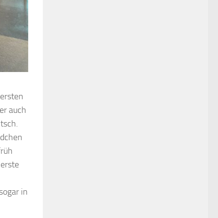
 ersten
er auch
tsch.
Mädchen
früh
 erste
sogar in