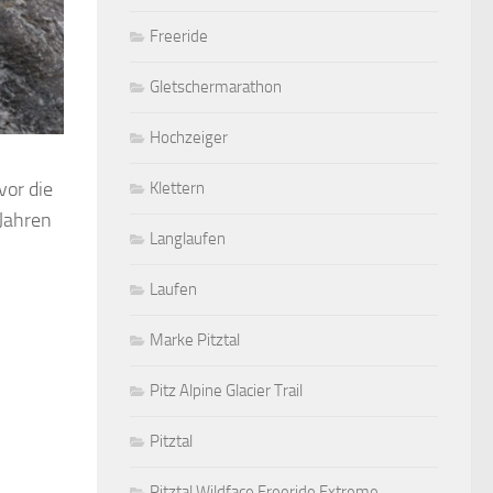
Freeride
Gletschermarathon
Hochzeiger
vor die
Klettern
Jahren
Langlaufen
Laufen
Marke Pitztal
Pitz Alpine Glacier Trail
Pitztal
Pitztal Wildface Freeride Extreme