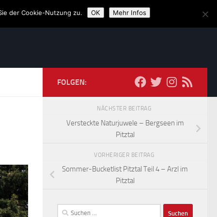
Sie der Cookie-Nutzung zu.
OK
Mehr Infos
FOLGEN:
NÄCHSTER BEITRAG
Versteckte Naturjuwele – Bergseen im
Pitztal
VORHERIGER BEITRAG
Sommer-Bucketlist Pitztal Teil 4 – Arzl im
Pitztal
Suchen