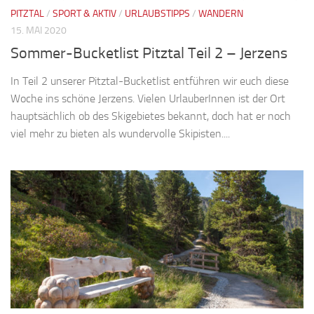
PITZTAL
/
SPORT & AKTIV
/
URLAUBSTIPPS
/
WANDERN
15. MAI 2020
Sommer-Bucketlist Pitztal Teil 2 – Jerzens
In Teil 2 unserer Pitztal-Bucketlist entführen wir euch diese
Woche ins schöne Jerzens. Vielen UrlauberInnen ist der Ort
hauptsächlich ob des Skigebietes bekannt, doch hat er noch
viel mehr zu bieten als wundervolle Skipisten....