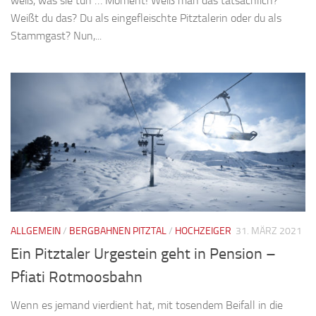
weiß, was sie tun … Moment! Weiß man das tatsächlich?
Weißt du das? Du als eingefleischte Pitztalerin oder du als
Stammgast? Nun,...
ALLGEMEIN
/
BERGBAHNEN PITZTAL
/
HOCHZEIGER
31. MÄRZ 2021
Ein Pitztaler Urgestein geht in Pension –
Pfiati Rotmoosbahn
Wenn es jemand vierdient hat, mit tosendem Beifall in die