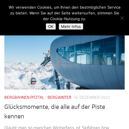
Wir verwenden Cookies, um Ihnen den bestmöglichen Service
Zum Inhalt springen
zu bieten. Wenn Sie auf der Seite weitersurfen, stimmen Sie
der Cookie-Nutzung zu.
SCHLAGWÖRTER:
HOCHZEIGER
OK
Mehr Infos
BERGBAHNEN PITZTAL
/
BERGWINTER
16. DEZEMBER 2022
Glücksmomente, die alle auf der Piste
kennen
Glaubt man so manchen Winterfans, ist Skifahren bzw.