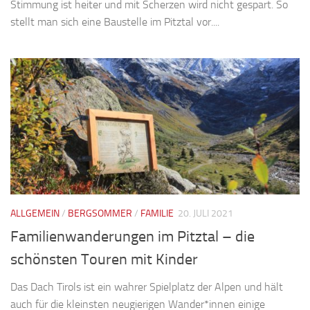
Stimmung ist heiter und mit Scherzen wird nicht gespart. So
stellt man sich eine Baustelle im Pitztal vor....
ALLGEMEIN
/
BERGSOMMER
/
FAMILIE
20. JULI 2021
Familienwanderungen im Pitztal – die
schönsten Touren mit Kinder
Das Dach Tirols ist ein wahrer Spielplatz der Alpen und hält
auch für die kleinsten neugierigen Wander*innen einige