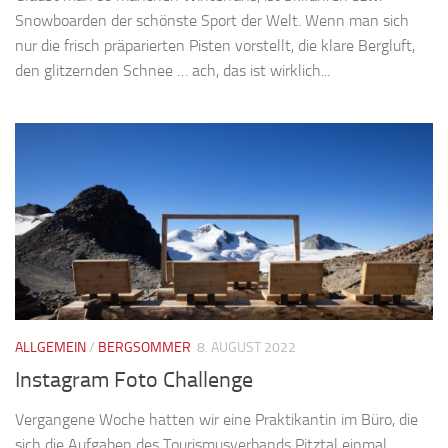
Snowboarden der schönste Sport der Welt. Wenn man sich
nur die frisch präparierten Pisten vorstellt, die klare Bergluft,
den glitzernden Schnee … ach, das ist wirklich...
ALLGEMEIN
/
BERGSOMMER
8. AUGUST 2022
Instagram Foto Challenge
Vergangene Woche hatten wir eine Praktikantin im Büro, die
sich die Aufgaben des Tourismusverbands Pitztal einmal