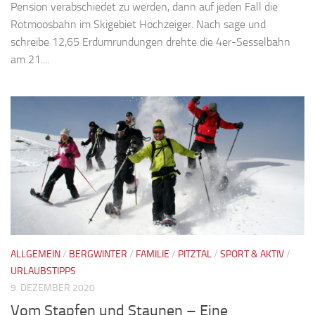
Pension verabschiedet zu werden, dann auf jeden Fall die
Rotmoosbahn im Skigebiet Hochzeiger. Nach sage und
schreibe 12,65 Erdumrundungen drehte die 4er-Sesselbahn
am 21....
ALLGEMEIN
/
BERGWINTER
/
FAMILIE
/
PITZTAL
/
SPORT & AKTIV
/
URLAUBSTIPPS
9. DEZEMBER 2020
Vom Stapfen und Staunen – Eine