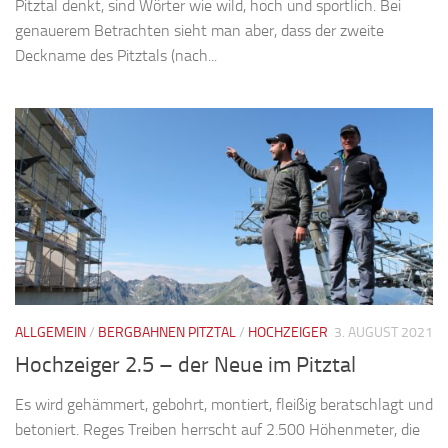
Pitztal denkt, sind Wörter wie wild, hoch und sportlich. Bei
genauerem Betrachten sieht man aber, dass der zweite
Deckname des Pitztals (nach...
ALLGEMEIN
/
BERGBAHNEN PITZTAL
/
HOCHZEIGER
3. AUGUST 2021
Hochzeiger 2.5 – der Neue im Pitztal
Es wird gehämmert, gebohrt, montiert, fleißig beratschlagt und
betoniert. Reges Treiben herrscht auf 2.500 Höhenmeter, die