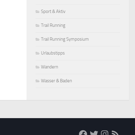
Sport & Aktiv
Trail Running
Trail Running Symposium
Urlaubstipps
Wandern
Wasser & Baden