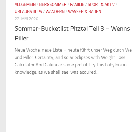
ALLGEMEIN
/
BERGSOMMER
/
FAMILIE
/
SPORT & AKTIV
/
URLAUBSTIPPS
/
WANDERN
/
WASSER & BADEN
22. MAI 2020
Sommer-Bucketlist Pitztal Teil 3 – Wenns
Piller
Neue Woche, neue Liste – heute führt unser Weg durch W
und Piller. Certainty, and solar eclipses with Weight Loss
Calculator And Calendar some probability this babylonian
knowledge, as we shall see, was acquired...