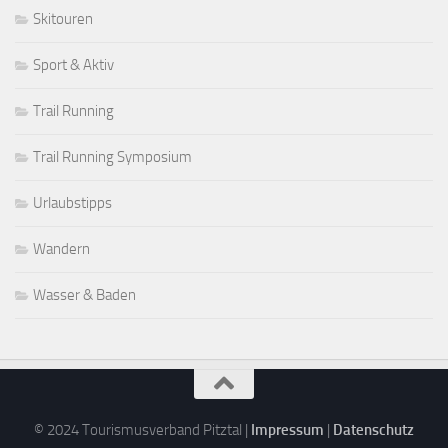
Skitouren
Sport & Aktiv
Trail Running
Trail Running Symposium
Urlaubstipps
Wandern
Wasser & Baden
© 2024 Tourismusverband Pitztal |
Impressum
|
Datenschutz