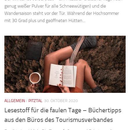
genug weißer Pulver für alle Schneewütigen) und die
Wandersaison steht vor der Tür. Während der Hochsommer
mit 30 Grad plus und geöffneten Hütten...
ALLGEMEIN
/
PITZTAL
30. OKTOBER 2020
Lesestoff für die faulen Tage – Büchertipps
aus den Büros des Tourismusverbandes