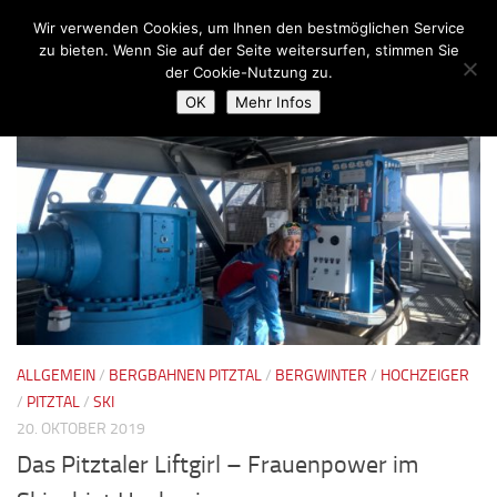
Wir verwenden Cookies, um Ihnen den bestmöglichen Service
Zum Inhalt springen
zu bieten. Wenn Sie auf der Seite weitersurfen, stimmen Sie
der Cookie-Nutzung zu.
SCHLAGWÖRTER:
LIFTGIRL
OK
Mehr Infos
ALLGEMEIN
/
BERGBAHNEN PITZTAL
/
BERGWINTER
/
HOCHZEIGER
/
PITZTAL
/
SKI
20. OKTOBER 2019
Das Pitztaler Liftgirl – Frauenpower im