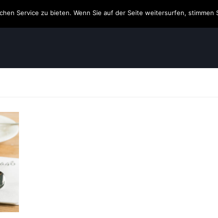
hen Service zu bieten. Wenn Sie auf der Seite weitersurfen, stimmen 