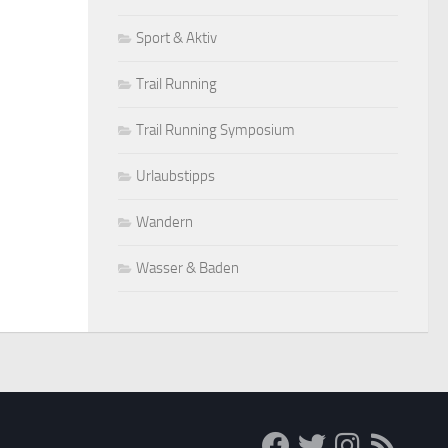
Sport & Aktiv
Trail Running
Trail Running Symposium
Urlaubstipps
Wandern
Wasser & Baden