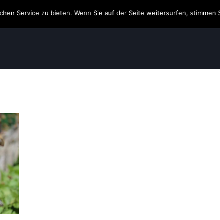
hen Service zu bieten. Wenn Sie auf der Seite weitersurfen, stimmen 