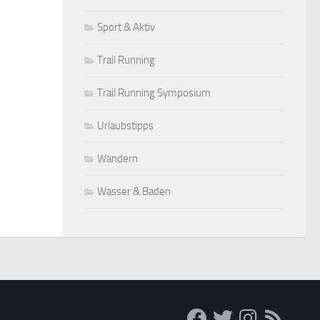
Sport & Aktiv
Trail Running
Trail Running Symposium
Urlaubstipps
Wandern
Wasser & Baden