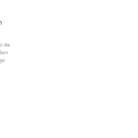
m
r die
ißem
ger