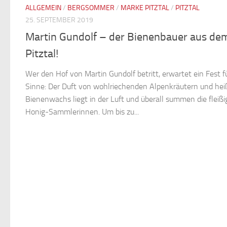
ALLGEMEIN
/
BERGSOMMER
/
MARKE PITZTAL
/
PITZTAL
25. SEPTEMBER 2019
Martin Gundolf – der Bienenbauer aus de
Pitztal!
Wer den Hof von Martin Gundolf betritt, erwartet ein Fest fü
Sinne: Der Duft von wohlriechenden Alpenkräutern und he
Bienenwachs liegt in der Luft und überall summen die fleißi
Honig-Sammlerinnen. Um bis zu...