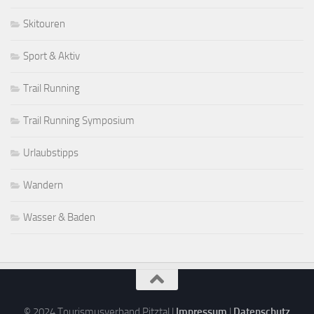
Skitouren
Sport & Aktiv
Trail Running
Trail Running Symposium
Urlaubstipps
Wandern
Wasser & Baden
© 2024 Tourismusverband Pitztal |
Impressum
|
Datenschutz