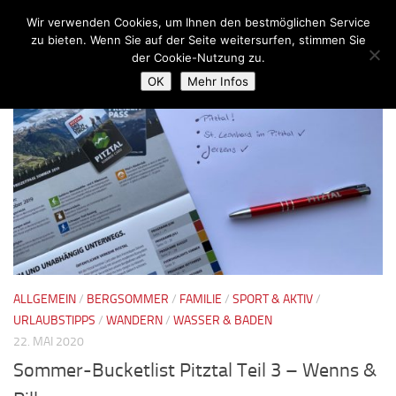
Wir verwenden Cookies, um Ihnen den bestmöglichen Service
Zum Inhalt springen
zu bieten. Wenn Sie auf der Seite weitersurfen, stimmen Sie
der Cookie-Nutzung zu.
SCHLAGWÖRTER:
BARRIEREFREI
OK
Mehr Infos
ALLGEMEIN
/
BERGSOMMER
/
FAMILIE
/
SPORT & AKTIV
/
URLAUBSTIPPS
/
WANDERN
/
WASSER & BADEN
22. MAI 2020
Sommer-Bucketlist Pitztal Teil 3 – Wenns &