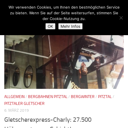
Wir verwenden Cookies, um Ihnen den bestmöglichen Service
Zum Inhalt springen
zu bieten. Wenn Sie auf der Seite weitersurfen, stimmen Sie
der Cookie-Nutzung zu.
SCHLAGWÖRTER:
35 JAHRE GLETSCHER
OK
Mehr Infos
ALLGEMEIN
/
BERGBAHNEN PITZTAL
/
BERGWINTER
/
PITZTAL
/
PITZTALER GLETSCHER
6. MÄRZ 2019
Gletscherexpress-Charly: 27.500