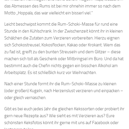
das Abmessen des Rums ist bei mir ohnehin immer so nach dem
Motto „Hoppala, das war vielleicht ein bisserl viel.“
Leicht beschwipst kommt die Rum-Schoki-Masse für rund eine
Stunde in den Kühlschrank. In der Zwischenzeit könnt ihr in kleinen
Schälchen die Zutaten zum Verzieren vorbereiten. Hierzu eignen
sich Schokostreusel, Kokosflocken, Kakao oder Krokant. Wem das
zu fad ist, greift zu den bunten Streuseln und dem Glitzer – diese
machen sich toll als Geschenk oder Mitbringsel im Büro. Und da hat
bestimmt auch die Chefin nichts gegen ein bisschen Alkohol am
Arbeitsplatz. Es ist schließlich kurz vor Weihnachten.
Nach einer Stunde formt ihr die Rum-Schoki-Masse zu kleinen
(oder großen) Kugeln, nach Herzenslust verzieren und einpacken –
oder gleich vernaschen.
Gibt es bei euch jedes Jahr die gleichen Kekssorten oder probiert ihr
gern neue Rezepte aus? Wie sieht es mit Verzieren aus? Eure
schönsten Keksfotos könnt ihr gerne mit uns auf Facebook oder