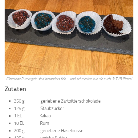
Glitzernde Rumkugeln sind besonders fein – und schmecken tun sie auch. © TVB Pitztal
Zutaten
350 g geriebene Zartbitterschokolade
125 g Staubzucker
1 EL Kakao
10 EL Rum
200 g geriebene Haselnüsse