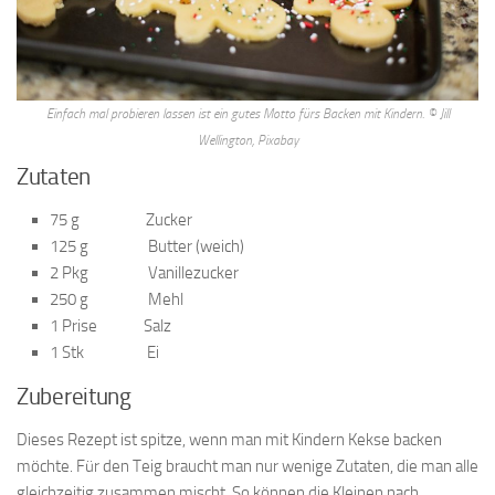
Einfach mal probieren lassen ist ein gutes Motto fürs Backen mit Kindern. © Jill
Wellington, Pixabay
Zutaten
75 g Zucker
125 g Butter (weich)
2 Pkg Vanillezucker
250 g Mehl
1 Prise Salz
1 Stk Ei
Zubereitung
Dieses Rezept ist spitze, wenn man mit Kindern Kekse backen
möchte. Für den Teig braucht man nur wenige Zutaten, die man alle
gleichzeitig zusammen mischt. So können die Kleinen nach