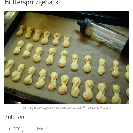
Butterspritzgebäck
Spritziges Spritzgebäck aus der Spritztube © FlyerBine, Pixabay
Zutaten
500 g Mehl