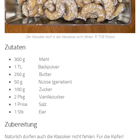
Der Klassiker darf in der Keksdose nicht fehlen. © TVB Pitztal
Zutaten
300 g Mehl
1 TL Backpulver
250 g Butter
50 g Nüsse (gerieben)
100 g Zucker
2 Pkg Vanillezucker
1 Prise Salz
1 Stk Eier
Zubereitung
Natürlich dürfen auch die Klassiker nicht fehlen. Für die Kipferl