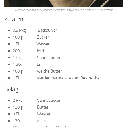
Perfekt müssen die Dreiecke nicht sein, dafür mit viel Schoki © TVB Pitztal
Zutaten
0,5 Pkg Backpulver
100 g Zucker
1 EL Wasser
200 g Mehl
1 Pkg Vanillezucker
1 Stk Ei
100 g weiche Butter
1 EL Marillenmarmelade zum Bestreichen
Belag
2 Pkg Vanillezucker
120 g Butter
3 EL Wasser
120 g Zucker