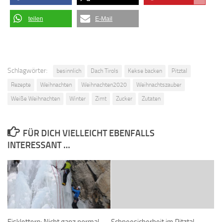
teilen
E-Mail
Schlagwörter:
besinnlich
Dach Tirols
Kekse backen
Pitztal
Rezepte
Weihnachten
Weihnachten2020
Weihnachtszauber
Weiße Weihnachten
Winter
Zimt
Zucker
Zutaten
FÜR DICH VIELLEICHT EBENFALLS
INTERESSANT …
Eisklettern: Nicht ganz normal
Schneesicherheit im Pitztal –