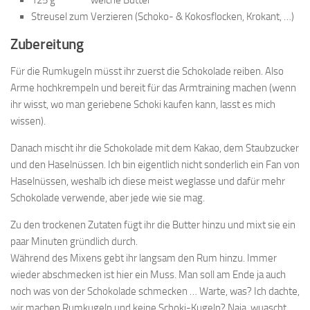
125 g weiche Butter
Streusel zum Verzieren (Schoko- & Kokosflocken, Krokant, …)
Zubereitung
Für die Rumkugeln müsst ihr zuerst die Schokolade reiben. Also
Arme hochkrempeln und bereit für das Armtraining machen (wenn
ihr wisst, wo man geriebene Schoki kaufen kann, lasst es mich
wissen).
Danach mischt ihr die Schokolade mit dem Kakao, dem Staubzucker
und den Haselnüssen. Ich bin eigentlich nicht sonderlich ein Fan von
Haselnüssen, weshalb ich diese meist weglasse und dafür mehr
Schokolade verwende, aber jede wie sie mag.
Zu den trockenen Zutaten fügt ihr die Butter hinzu und mixt sie ein
paar Minuten gründlich durch.
Während des Mixens gebt ihr langsam den Rum hinzu. Immer
wieder abschmecken ist hier ein Muss. Man soll am Ende ja auch
noch was von der Schokolade schmecken … Warte, was? Ich dachte,
wir machen Rumkugeln und keine Schoki-Kugeln? Naja, wuascht …