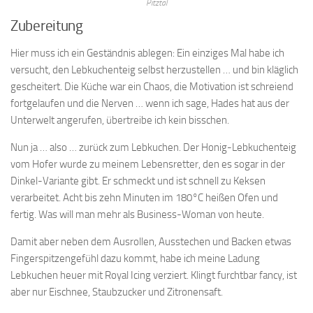
Pitztal
Zubereitung
Hier muss ich ein Geständnis ablegen: Ein einziges Mal habe ich
versucht, den Lebkuchenteig selbst herzustellen … und bin kläglich
gescheitert. Die Küche war ein Chaos, die Motivation ist schreiend
fortgelaufen und die Nerven … wenn ich sage, Hades hat aus der
Unterwelt angerufen, übertreibe ich kein bisschen.
Nun ja … also … zurück zum Lebkuchen. Der Honig-Lebkuchenteig
vom Hofer wurde zu meinem Lebensretter, den es sogar in der
Dinkel-Variante gibt. Er schmeckt und ist schnell zu Keksen
verarbeitet. Acht bis zehn Minuten im 180°C heißen Ofen und
fertig. Was will man mehr als Business-Woman von heute.
Damit aber neben dem Ausrollen, Ausstechen und Backen etwas
Fingerspitzengefühl dazu kommt, habe ich meine Ladung
Lebkuchen heuer mit Royal Icing verziert. Klingt furchtbar fancy, ist
aber nur Eischnee, Staubzucker und Zitronensaft.