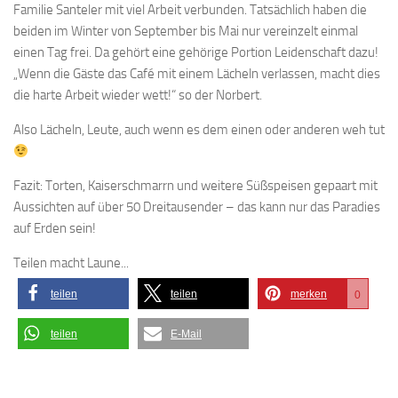
Familie Santeler mit viel Arbeit verbunden. Tatsächlich haben die
beiden im Winter von September bis Mai nur vereinzelt einmal
einen Tag frei. Da gehört eine gehörige Portion Leidenschaft dazu!
„Wenn die Gäste das Café mit einem Lächeln verlassen, macht dies
die harte Arbeit wieder wett!“ so der Norbert.
Also Lächeln, Leute, auch wenn es dem einen oder anderen weh tut
Fazit: Torten, Kaiserschmarrn und weitere Süßspeisen gepaart mit
Aussichten auf über 50 Dreitausender – das kann nur das Paradies
auf Erden sein!
Teilen macht Laune...
teilen
teilen
merken
0
teilen
E-Mail