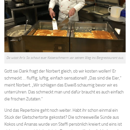
Da wisst ihr’s: So schaut euer Kaiserschmarrn vor seinem Weg ins Bergrestaurant aus.
Gott sei Dank fragt der Norbert gleich, ob wir kosten wollen! Er
schmeckt … fluffig, luftig, einfach sensationell! „Das sind die Eier,“
meint Norbert. „Wir schlagen das Eiweiß schaumig bevor wir es
unterrühren. Das schmeckt man und dafür braucht es auch einfach
die frischen Zutaten.“
Und das Repertoire geht noch weiter. Habt ihr schon einmal ein
Stück der Gletschertorte gekostet? Die schneeweiße Sünde aus
Kokos und Ananas wurde von Steffi persönlich kreiert und eins ist