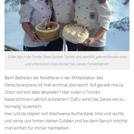
Süßes liegt in der Familie: Beide Santeler-Töchter sind ebenfalls gelernte Konditorinnen
und unterstützen Papa Norbert bei „seinem Familienbetrieb“
Beim Betreten der Konditorei in der Mittelstation des
Gletscherexpress ist man erstmal überrascht. Auf gerade mal ca.
20qm soll sich alles abspielen? Hier sollen 4 Tonnen
Kaiserschmarrn jährlich entstehen? Dafür wirkt das Ganze viel zu ….
heimelig! Ja wirklich!
Hier und da stapeln sich blechweise Kuchenteile, links und rechts
und vorne und hinten stehen Zutaten und bei dem Geruch möchte
man einfach für immer hierbleiben.