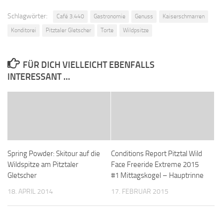
Schlagwörter:
Café 3.440
Gastronomie
Genuss
Kaiserschmarren
Konditorei
Pitztaler Gletscher
Torte
Wildpsitze
FÜR DICH VIELLEICHT EBENFALLS
INTERESSANT …
Spring Powder: Skitour auf die
Conditions Report Pitztal Wild
Wildspitze am Pitztaler
Face Freeride Extreme 2015
Gletscher
#1 Mittagskogel – Hauptrinne
18. APRIL 2014
17. FEBRUAR 2015