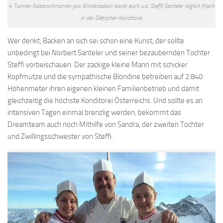
4 Tonnen Kaiserschmarren pro Wintersaison backt euch u.a. Steffi Santeler täglich frisch
in der Gletscher-Konditorei.
Wer denkt, Backen an sich sei schon eine Kunst, der sollte
unbedingt bei Norbert Santeler und seiner bezaubernden Tochter
Steffi vorbeischauen. Der zackige kleine Mann mit schicker
Kopfmütze und die sympathische Blondine betreiben auf 2.840
Höhenmeter ihren eigenen kleinen Familienbetrieb und damit
gleichzeitig die höchste Konditorei Österreichs. Und sollte es an
intensiven Tagen einmal brenzlig werden, bekommt das
Dreamteam auch noch Mithilfe von Sandra, der zweiten Tochter
und Zwillingsschwester von Steffi.