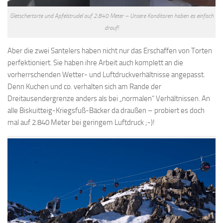
Gletschertorte und Apfelstrudel auf 2.840 Meter – Unsere Konditoren haben es einfach
drauf!
Aber die zwei Santelers haben nicht nur das Erschaffen von Torten
perfektioniert. Sie haben ihre Arbeit auch komplett an die
vorherrschenden Wetter- und Luftdruckverhältnisse angepasst.
Denn Kuchen und co. verhalten sich am Rande der
Dreitausendergrenze anders als bei „normalen“ Verhältnissen. An
alle Biskuitteig-Kriegsfuß-Bäcker da draußen – probiert es doch
mal auf 2.840 Meter bei geringem Luftdruck ;-)!