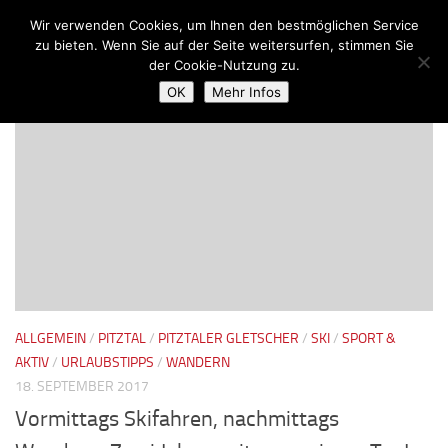
Wir verwenden Cookies, um Ihnen den bestmöglichen Service
Zum Inhalt springen
zu bieten. Wenn Sie auf der Seite weitersurfen, stimmen Sie
der Cookie-Nutzung zu.
SCHLAGWÖRTER:
WEISSE BERGE
OK
Mehr Infos
ALLGEMEIN
/
PITZTAL
/
PITZTALER GLETSCHER
/
SKI
/
SPORT &
AKTIV
/
URLAUBSTIPPS
/
WANDERN
18. SEPTEMBER 2017
Vormittags Skifahren, nachmittags