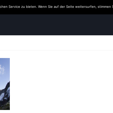
hen Service zu bieten. Wenn Sie auf der Seite weitersurfen, stimmen 