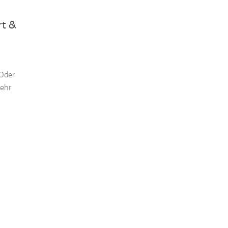
rt &
 Oder
mehr