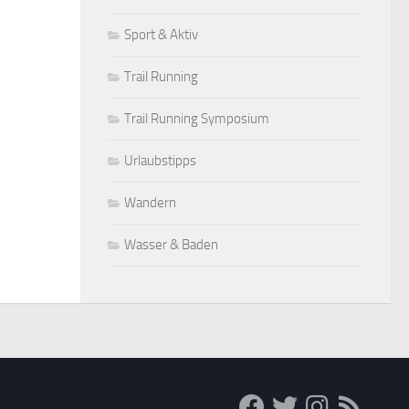
Sport & Aktiv
Trail Running
Trail Running Symposium
Urlaubstipps
Wandern
Wasser & Baden