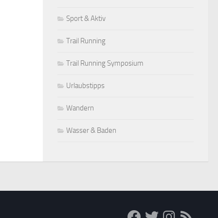
Sport & Aktiv
Trail Running
Trail Running Symposium
Urlaubstipps
Wandern
Wasser & Baden