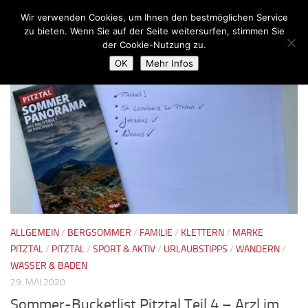
Wir verwenden Cookies, um Ihnen den bestmöglichen Service
Zum Inhalt springen
zu bieten. Wenn Sie auf der Seite weitersurfen, stimmen Sie
der Cookie-Nutzung zu.
SCHLAGWÖRTER:
KLETTERSTEIG
OK
Mehr Infos
ALLGEMEIN
/
BERGSOMMER
/
FAMILIE
/
KLETTERN
/
MARKE
PITZTAL
/
PITZTAL
/
SPORT & AKTIV
/
URLAUBSTIPPS
/
WANDERN
/
WASSER & BADEN
29. MAI 2020
Sommer-Bucketlist Pitztal Teil 4 – Arzl im