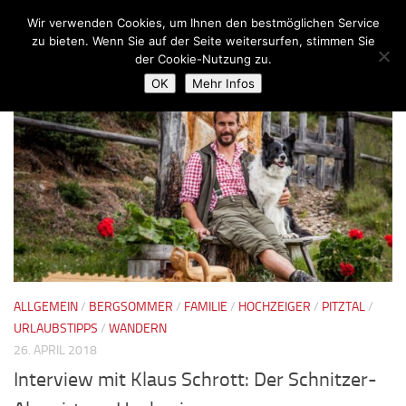
Wir verwenden Cookies, um Ihnen den bestmöglichen Service
Zum Inhalt springen
zu bieten. Wenn Sie auf der Seite weitersurfen, stimmen Sie
der Cookie-Nutzung zu.
SCHLAGWÖRTER:
KALBENALM
OK
Mehr Infos
ALLGEMEIN
/
BERGSOMMER
/
FAMILIE
/
HOCHZEIGER
/
PITZTAL
/
URLAUBSTIPPS
/
WANDERN
26. APRIL 2018
Interview mit Klaus Schrott: Der Schnitzer-