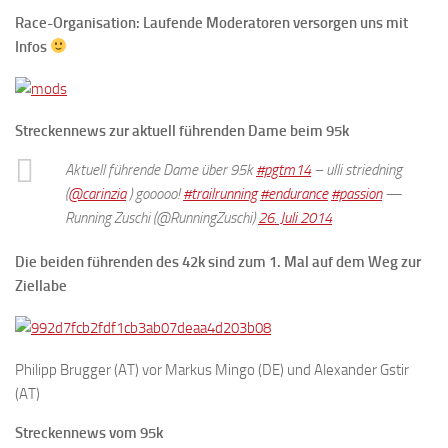
Race-Organisation: Laufende Moderatoren versorgen uns mit
Infos
Streckennews zur aktuell führenden Dame beim 95k
Aktuell führende Dame über 95k
#pgtm14
– ulli striedning
(
@carinzia
) gooooo!
#trailrunning
#endurance
#passion
—
Running Zuschi (@RunningZuschi)
26. Juli 2014
Die beiden führenden des 42k sind zum 1. Mal auf dem Weg zur
Ziellabe
Philipp Brugger (AT) vor Markus Mingo (DE) und Alexander Gstir
(AT)
Streckennews vom 95k