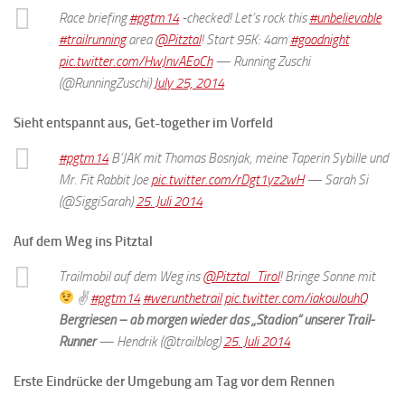
Race briefing
#pgtm14
-checked! Let’s rock this
#unbelievable
#trailrunning
area
@Pitztal
! Start 95K: 4am
#goodnight
pic.twitter.com/HwJnvAEoCh
— Running Zuschi
(@RunningZuschi)
July 25, 2014
Sieht entspannt aus, Get-together im Vorfeld
#pgtm14
B’JAK mit Thomas Bosnjak, meine Taperin Sybille und
Mr. Fit Rabbit Joe
pic.twitter.com/rDgt1yz2wH
— Sarah Si
(@SiggiSarah)
25. Juli 2014
Auf dem Weg ins Pitztal
Trailmobil auf dem Weg ins
@Pitztal_Tirol
! Bringe Sonne mit
✌
#pgtm14
#werunthetrail
pic.twitter.com/iakoulouhQ
Bergriesen – ab morgen wieder das „Stadion“ unserer Trail-
Runner
— Hendrik (@trailblog)
25. Juli 2014
Erste Eindrücke der Umgebung am Tag vor dem Rennen