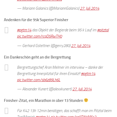
— Mariann Galanics (@MariannGalanics)
27. Juli 2014
Andenken für die 95k Superior Finisher
#pgtm14
das Objekt der Begierde beim 95 k Lauf im
#pitztal
pic.twitter.com/rcqD5RwTH0
— Gerhard Gstettner (@gerry280)
27. Juli 2014
Ein Dankeschön geht an die Bergrettung
Bergrettungschef Aron Melmer im interview – danke der
Bergrettung Innerpitztal für ihren Einsatz!!
#pgtm14
pic.twitter.com/sb6z89Lh6L
— Alexander Kunert (@alexxkunert)
27. Juli 2014
Finisher-Zitat, ein Marathon in über 13 Stunden
Für K42 13h 12min benötigen, das schafft man im Pitztal beim
TrailManiak
#pgtm14
pic.twitter.com/sa0TWcM5c2