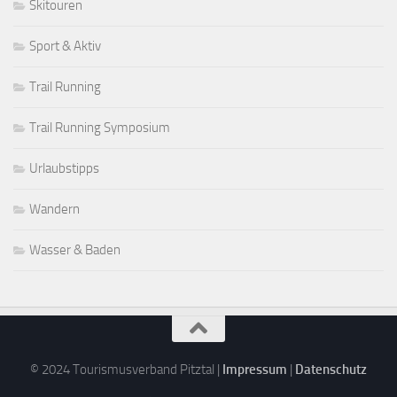
Skitouren
Sport & Aktiv
Trail Running
Trail Running Symposium
Urlaubstipps
Wandern
Wasser & Baden
© 2024 Tourismusverband Pitztal |
Impressum
|
Datenschutz