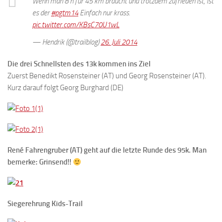
Wenn man 8 h für 45 km braucht und trotzdem zufrieden ist, ist
es der
#pgtm14
Einfach nur krass.
pic.twitter.com/KBsC70U1wL
— Hendrik (@trailblog)
26. Juli 2014
Die drei Schnellsten des 13k kommen ins Ziel
Zuerst Benedikt Rosensteiner (AT) und Georg Rosensteiner (AT).
Kurz darauf folgt Georg Burghard (DE)
René Fahrengruber (AT) geht auf die letzte Runde des 95k. Man
bemerke: Grinsend!!
Siegerehrung Kids-Trail