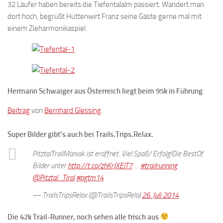
32 Läufer haben bereits die Tiefentalalm passiert. Wandert man
dort hoch, begrüßt Hüttenwirt Franz seine Gäste gerne mal mit
einem Zieharmonikaspiel.
Hermann Schwaiger aus Österreich liegt beim 95k in Führung
Beitrag
von
Bernhard Glessing
.
Super Bilder gibt’s auch bei Trails.Trips.Relax.
PitztalTrailManiak ist eröffnet. Viel Spaß/ Erfolg!Die BestOf
Bilder unter
http://t.co/zhKrJXEIT7
…
#trailrunning
@Pitztal_Tirol
#pgtm14
— TrailsTripsRelax (@TrailsTripsRela)
26. Juli 2014
Die 42k Trail-Runner, noch sehen alle frisch aus