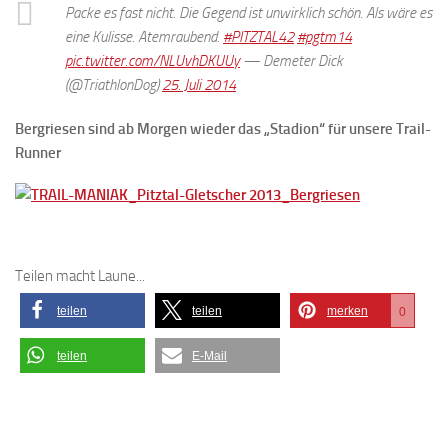
Packe es fast nicht. Die Gegend ist unwirklich schön. Als wäre es
eine Kulisse. Atemraubend.
#PITZTAL42
#pgtm14
pic.twitter.com/NLUvhDKUUy
— Demeter Dick
(@TriathlonDog)
25. Juli 2014
Bergriesen sind ab Morgen wieder das „Stadion“ für unsere Trail-
Runner
Teilen macht Laune...
teilen
teilen
merken
0
teilen
E-Mail