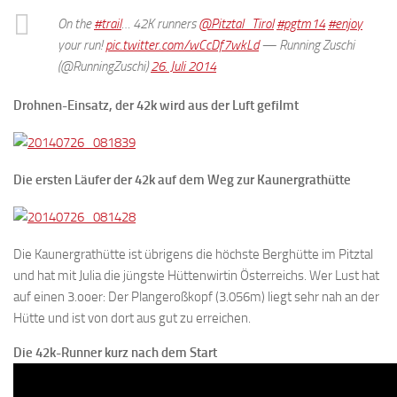
On the
#trail
… 42K runners
@Pitztal_Tirol
#pgtm14
#enjoy
your run!
pic.twitter.com/wCcDf7wkLd
— Running Zuschi
(@RunningZuschi)
26. Juli 2014
Drohnen-Einsatz, der 42k wird aus der Luft gefilmt
Die ersten Läufer der 42k auf dem Weg zur Kaunergrathütte
Die Kaunergrathütte ist übrigens die höchste Berghütte im Pitztal
und hat mit Julia die jüngste Hüttenwirtin Österreichs. Wer Lust hat
auf einen 3.ooer: Der Plangeroßkopf (3.056m) liegt sehr nah an der
Hütte und ist von dort aus gut zu erreichen.
Die 42k-Runner kurz nach dem Start