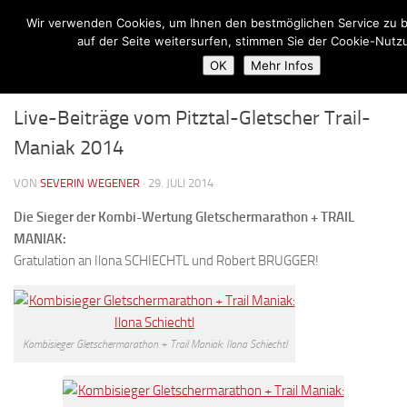
Wir verwenden Cookies, um Ihnen den bestmöglichen Service zu b
Zum Inhalt springen
auf der Seite weitersurfen, stimmen Sie der Cookie-Nutz
OK
Mehr Infos
ALLGEMEIN
Live-Beiträge vom Pitztal-Gletscher Trail-
Maniak 2014
VON
SEVERIN WEGENER
·
29. JULI 2014
Die Sieger der Kombi-Wertung Gletschermarathon + TRAIL
MANIAK:
Gratulation an Ilona SCHIECHTL und Robert BRUGGER!
Kombisieger Gletschermarathon + Trail Maniak: Ilona Schiechtl