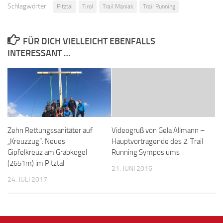
Schlagwörter:
Pitztal
Tirol
Trail Maniak
Trail Running
FÜR DICH VIELLEICHT EBENFALLS
INTERESSANT …
Zehn Rettungssanitäter auf
Videogruß von Gela Allmann –
„Kreuzzug“: Neues
Hauptvortragende des 2. Trail
Gipfelkreuz am Grabkogel
Running Symposiums
(2651m) im Pitztal
21. JUNI 2016
24. JULI 2017