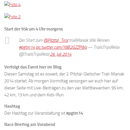
Start der 95k um 4 Uhr morgens
Der Start zum
@Pitztal_Tirol
trailManiak 95k Rennen
#pgtm14
pic.twitter.com/Y8B2GZZPWq
— TrailsTripsRelax
(@TrailsTripsRela)
26. Juli 2014
Verfolgt das Event hier im Blog
Diesen Samstag ist es soweit, der 2. Pitztal-Gletscher Trail-Maniak
2014 startet. Ab morgen Vormittag versorgen wir euch hier auf
dieser Seite mit Live-Beiträgen zu den vier Wettbewerben: 95 km,
42 km, 13 km und dem Kids-Run.
Hashtag
Der Hashtag zur Veranstaltung ist
#pgtm14
Race Briefing am Vorabend